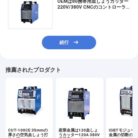
OEMは80携帯用血しょうカッター
220V/380V CNCのコントローラ
ーIGBT DCインバーター切った
続行
推薦されたプロダクト
CUT-100CE 35mmの
産業金属は120血しょ
IGBTモジュー
厚さの空気血しょう打
うカッター120A 380V
金属の切断のた