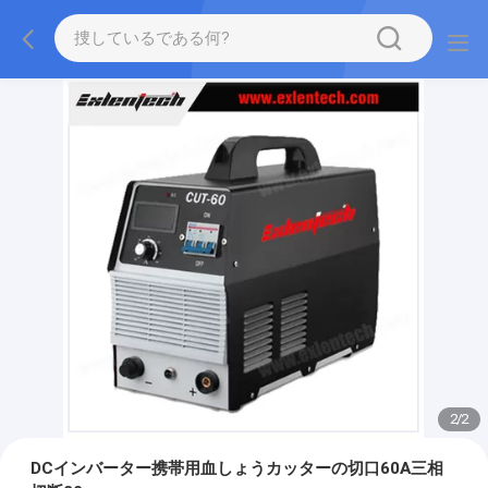
2
/
2
DCインバーター携帯用血しょうカッターの切口60A三相