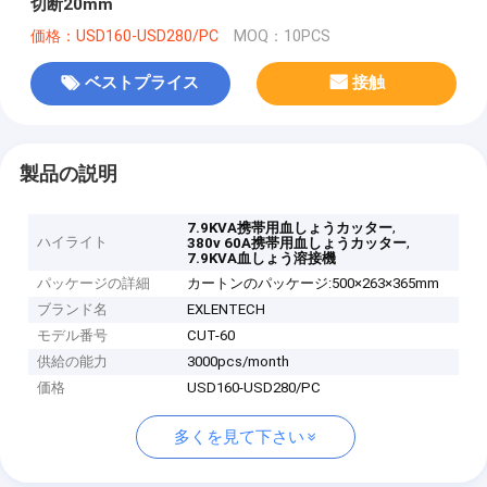
切断20mm
価格：USD160-USD280/PC
MOQ：10PCS
ベストプライス
接触
製品の説明
,
7.9KVA携帯用血しょうカッター
ハイライト
,
380v 60A携帯用血しょうカッター
7.9KVA血しょう溶接機
パッケージの詳細
カートンのパッケージ:500×263×365mm
ブランド名
EXLENTECH
モデル番号
CUT-60
供給の能力
3000pcs/month
価格
USD160-USD280/PC
多くを見て下さい