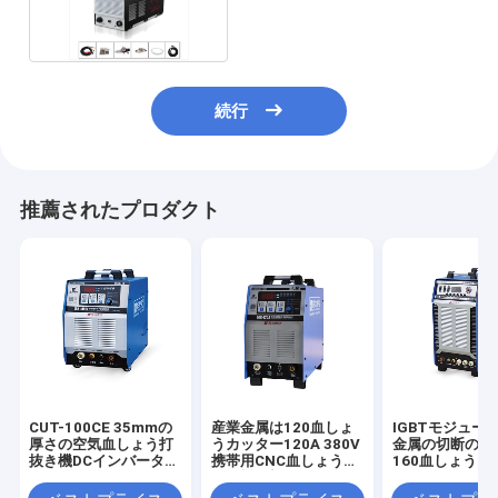
切断20mm
続行
推薦されたプロダクト
CUT-100CE 35mmの
産業金属は120血しょ
IGBTモジュー
厚さの空気血しょう打
うカッター120A 380V
金属の切断のた
抜き機DCインバーター
携帯用CNC血しょう打
160血しょうカ
IGBTモジュール
抜き機を切った
160A 380Vを