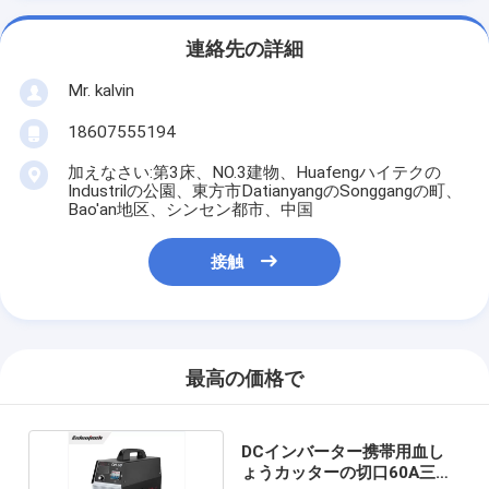
連絡先の詳細
Mr. kalvin
18607555194
加えなさい:第3床、NO.3建物、Huafengハイテクの
Industrilの公園、東方市DatianyangのSonggangの町、
Bao'an地区、シンセン都市、中国
接触
最高の価格で
DCインバーター携帯用血し
ょうカッターの切口60A三相