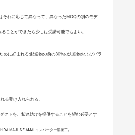
はそれに応じて異なって、異なったMOQの別のモデ
れることができたら少しは受諾可能でもよい。
の順序のために好まれる:郵送物の前の30%の沈殿物およびバラ
される受け入れられる。
ロダクトを、私達助けを提供することを望む必要とす
,
AHIDA MAJLIS-E-AMALインバーター溶接工