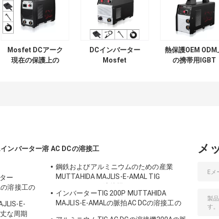
Mosfet DCアーク
DCインバーター
熱保護OEM ODM
現在の保護上の
Mosfet
の携帯用IGBT
160 Amp
MUTTAHIDA
MUTTAHIDA
MUTTAHIDA
MAJLIS-E-AMAL
MAJLIS-E-AMA
MAJLIS-E-AMAL
200の溶接機の単
インバーター溶
インバーター溶接
一フェーズ220v
工
工
PWM制御
メ
AMALインバーター溶
AC DCの溶接工
鋼鉄およびアルミニウムのための産業
MUTTAHIDA MAJLIS-E-AMAL TIG
ーター
315AMP DC AC溶接機
MALの溶接工の
インバーターTIG 200P MUTTAHIDA
MAJLIS-E-AMALの脈拍AC DCの溶接工の
LIS-E-
単一フェーズ220V OEM
頑丈な周期