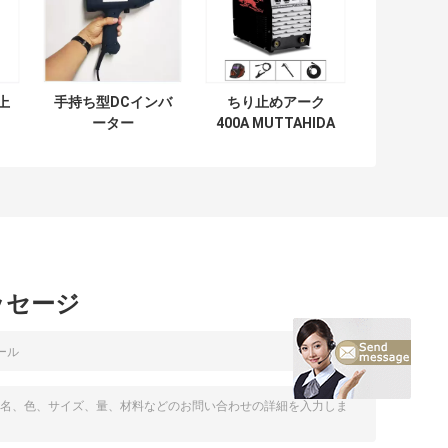
上
手持ち型DCインバ
ちり止めアーク
ーター
400A MUTTAHIDA
MUTTAHIDA
MAJLIS-E-AMAL
L
MAJLIS-E-AMAL
インバーター溶接
接
160インバーター
工の三相耐衝撃性
溶接工アークの高
い使用率
ッセージ