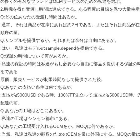
の多くの有名なブランドはOEMサービスのための私達を選ぶ。
2.時機を得た受渡し時間は達成できる。ある程度の目録を保つ大量生産
Q:どの位あなたの受渡し時間はあるか。
:通常、それは商品が在庫にあれば約2日である。またはそれは商品が在
順序の量。
Q:サンプルを提供するか。それまたは余分は自由にあるか。
:はい、私達はモデルのsample.dependを提供できる。
Q:保証の時間について何があるか。
:私達の保証の時間は私達がもし必要なら自由に部品を提供する保証の
をである
原価、販売サービスが制限時間なしで提供された後。
Q:あなたの支払い条件は何であるか。
:支払が≤5000USDである時、100%TT先立って;支払が≥5000USD時
配達の前。
Q:あなたの工場はどこにあるか。
:私達の工場はシンセン都市にある。
Q:あなたの工場受け入れるOEMをか。MOQは何であるか。
:当然、私達は私達の顧客のためのOEMを常に外国にする。MOQの量