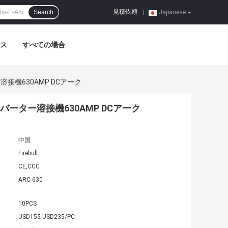
見積依頼
Search
|
Japanese
ス
すべての場合
ター溶接機630AMP DCアーク
ズインバーター溶接機630AMP DCアーク
中国
Firebull
CE,CCC
ARC-630
10PCS
USD155-USD235/PC