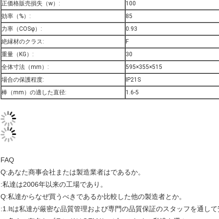
正価格販売損失（w）:
100
効率（%）:
85
力率（COSφ）:
0.93
絶縁材のクラス:
F
重量（KG）:
30
全体寸法（mm）:
595×355×515
場合の保護程度:
IP21S
棒（mm）の適した直径:
1.6-5
FAQ
Q:あなた商事会社または製造業者はであるか。
:私達は2006年以来の工場であり。
Q:私達からなぜ買うべきであるか比較した他の製造者とか。
:1.Itは私達が厳密な品質管理および専門の品質保証のスタッフを通