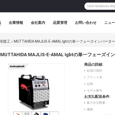
品
企業情報
会社案内
品質管理
お問い合わせ
ニュー
ター溶接工
MUTTAHIDA MAJLIS-E-AMAL Igbtの単一フェーズインバー
MUTTAHIDA MAJLIS-E-AMAL Igbtの単一フェー
商品の詳細:
起源の場所:
ブランド名:
証明:
モデル番号:
お支払配送条件:
最小注文数量:
価格: