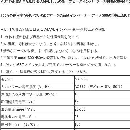
MUTTAHIDA MAJLIS-E-AMAL Igbtの単一フェーズインバーター溶接機630AMP
100%の使用率が付いているDCアークのigbtインバーター アーク500の溶接工MUTTA
MUTTAHIDA MAJLIS-E-AMALインバーター溶接工の特徴:
1.
終わる流れおよび過熱の自動保護機能を使って。
2. の明度、それは最小になること省エネ30%まで容易に動かし。
3.優秀なアークの特徴、よい性能および小さいはねを溶接する。
4.電源電圧.under 300-480Vの反変動の強い能力は、これらの機械持ち出力電流
5。強力なIGBTスイッチおよび高度インバーター制御技術を使用しなさい。
6。薄く、中型厚板の溶接材料は溶接することができる。
モデル:
ARC-630
入力パワーの電圧頻度（V、Hz）:
AC380 （三相） ±15%、50/60
評価される入力パワー容量（KVA）:
18
正価格販売電圧（v）:
64
出力電流range.（A）:
20-630
定格出力の電圧（V）:
36
使用率（%） （25ºC）:
100