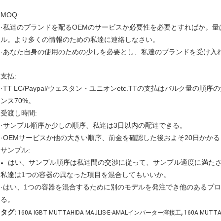
MOQ:
·私達のブランドを配るOEMのサービスか必要性を必要とすればか。量
ル。より多くの情報のための私達に連絡しなさい。
·あなた自身の使用のための少しを必要とし、私達のブランドを受け入
支払:
·TT LC/Paypal/ウェスタン・ユニオンetc.TTの支払はバルク量
ンス70%。
受渡し時間:
·サンプル順序か少しの順序、私達は3日以内の配達できる。
·OEMサービスか他の大きい順序、前金を確認した後およそ20日かかる
サンプル:
はい、サンプル順序は私達間の交渉に従って、サンプル適度に満た
私達は1つの容器の異なった項目を混合してもいいか。
·はい、1つの容器を混合するために別のモデルを発注でき他のあるプ
る。
,
タグ:
160A IGBT MUTTAHIDA MAJLIS-E-AMALインバーター溶接工
160A MUTT