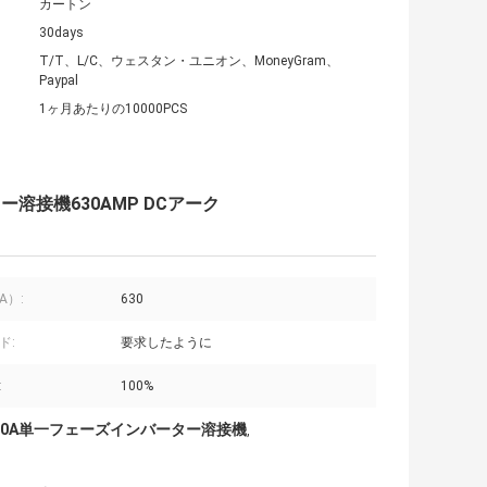
カートン
30days
T/T、L/C、ウェスタン・ユニオン、MoneyGram、
Paypal
1ヶ月あたりの10000PCS
ーター溶接機630AMP DCアーク
A）:
630
ド:
要求したように
:
100%
30A単一フェーズインバーター溶接機
,