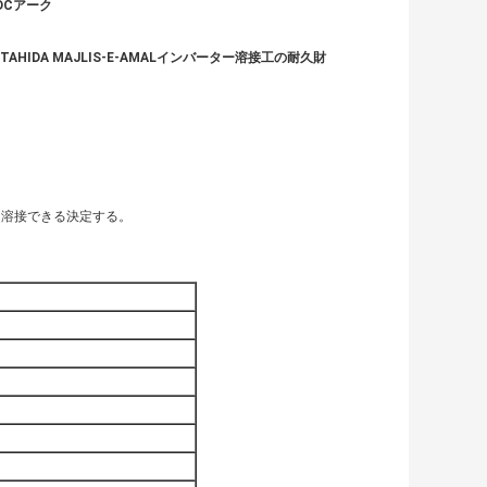
 DCアーク
HIDA MAJLIS-E-AMALインバーター溶接工の耐久財
を、溶接できる決定する。