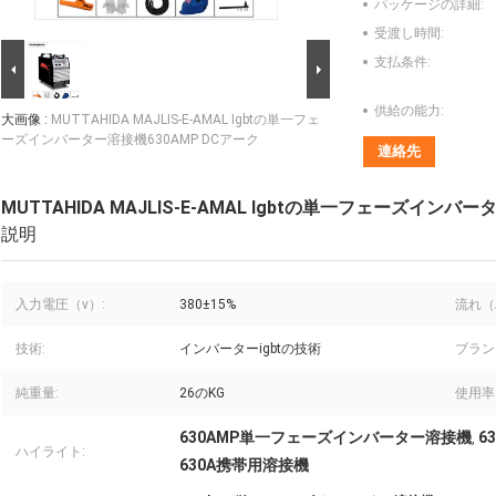
パッケージの詳細:
受渡し時間:
支払条件:
供給の能力:
大画像 :
MUTTAHIDA MAJLIS-E-AMAL Igbtの単一フェ
ーズインバーター溶接機630AMP DCアーク
連絡先
MUTTAHIDA MAJLIS-E-AMAL Igbtの単一フェーズインバ
説明
入力電圧（v）:
380±15%
流れ（
技術:
インバーターigbtの技術
ブラン
純重量:
26のKG
使用率
630AMP単一フェーズインバーター溶接機
6
,
ハイライト:
630A携帯用溶接機