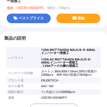
ー溶接工
価格：USD39-USD68/PC
MOQ：100pcs
ベストプライス
接触
製品の説明
120A MUTTAHIDA MAJLIS-E-AMAL
インバーター溶接工
,
ハイライト
120A AC MUTTAHIDA MAJLIS-E-
AMALインバーター溶接工
,
120Aアークの棒の溶接工
カートン:360x300x110mm;20ftの容器の
パッケージの詳細
2300pcs、40ft HQの容器の5600pcs
ブランド名
EXLENTECH
モデル番号
ARC-160
供給の能力
1ヶ月あたりの20000pcs
価格
USD39-USD68/PC