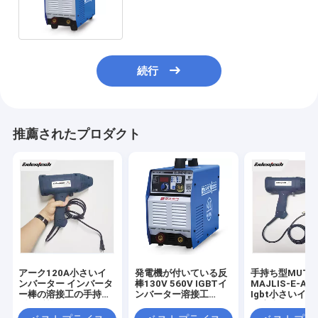
ーク280Amps Igbtの溶接機
続行
推薦されたプロダクト
アーク120A小さいイ
発電機が付いている反
手持ち型MUTTA
ンバーター インバータ
棒130V 560V IGBTイ
MAJLIS-E-AM
ー棒の溶接工の手持ち
ンバーター溶接工
Igbt小さいイ
型の反棒
400A
ー溶接工アーク1
の単一フェーズ2