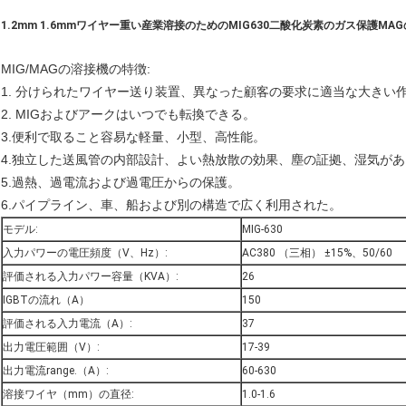
1.2mm 1.6mmワイヤー重い産業溶接のためのMIG630二酸化炭素のガス保護MA
MIG/MAGの溶接機の特徴:
1. 分けられたワイヤー送り装置、異なった顧客の要求に適当な大きい
2. MIGおよびアークはいつでも転換できる。
3.便利で取ること容易な軽量、小型、高性能。
4.独立した送風管の内部設計、よい熱放散の効果、塵の証拠、湿気がある証拠およ
5.過熱、過電流および過電圧からの保護。
6.パイプライン、車、船および別の構造で広く利用された。
モデル:
MIG-630
入力パワーの電圧頻度（V、Hz）:
AC380 （三相） ±15%、50/60
評価される入力パワー容量（KVA）:
26
IGBTの流れ（A）
150
評価される入力電流（A）:
37
出力電圧範囲（V）:
17-39
出力電流range.（A）:
60-630
溶接ワイヤ（mm）の直径:
1.0-1.6