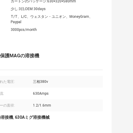
カートンのパッケージ:630×320×580mm
少し:3日;OEM:30days
T/T、L/C、ウェスタン・ユニオン、MoneyGram、
Paypal
3000pcs/month
ガス保護MAGの溶接機
れた電圧:
三相380v
流:
630Amps
ーの直径:
1.2/1.6mm
Gの溶接機
630Aミグ溶接機械
,