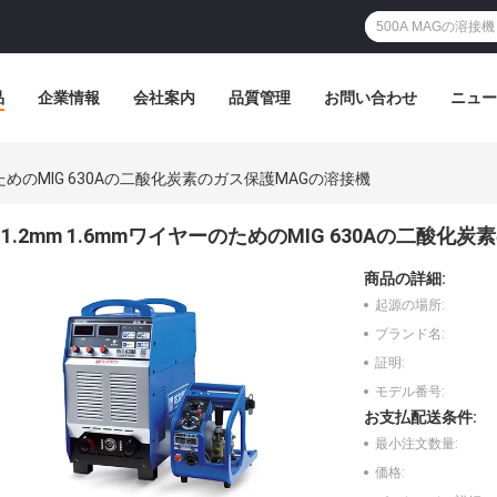
品
企業情報
会社案内
品質管理
お問い合わせ
ニュー
のためのMIG 630Aの二酸化炭素のガス保護MAGの溶接機
1.2mm 1.6mmワイヤーのためのMIG 630Aの二酸
商品の詳細:
起源の場所:
ブランド名:
証明:
モデル番号:
お支払配送条件:
最小注文数量:
価格: