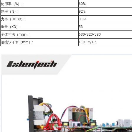
使用率（%）:
60%
効率（%）:
92%
力率（COSφ）:
0.89
重量（KG）:
53
全体寸法（mm）:
630×320×580
溶接ワイヤ（mm）:
1.0/1.2/1.6