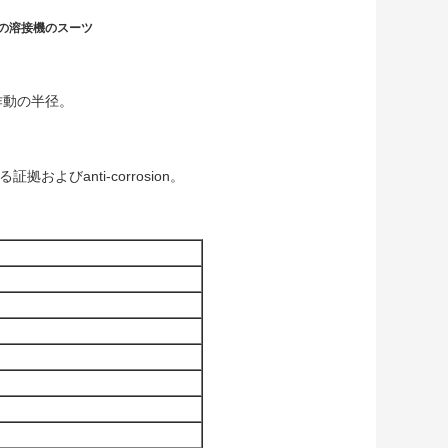
Gの溶接機のスーツ
作動の半径。
びanti-corrosion。