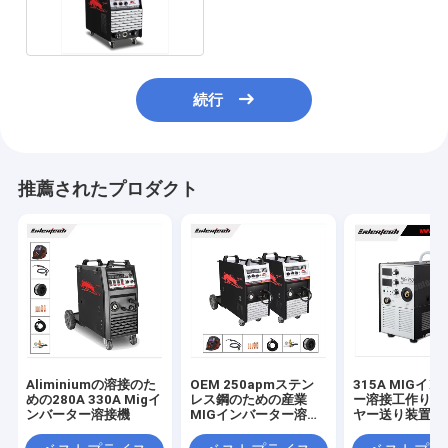
機械3段階
続行
推薦されたプロダクト
Aliminiumの溶接のた
OEM 250apmステン
315A MIGイ
めの280A 330A Migイ
レス鋼のための産業
ー溶接工作り付
ンバーター溶接機
MIGインバーター溶接
ヤー送り装置Mi
工
Muttahida Maj
Amalの溶接機