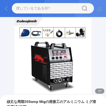
1
/
1
頑丈な周期350amp Migの溶接工のアルミニウム ミグ溶